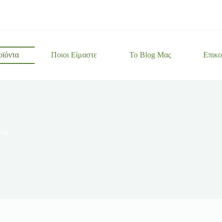
ϊόντα
Ποιοι Είμαστε
Το Βlog Μας
Επικο
ντα